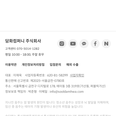
담화컴퍼니 주식회사
고객센터: 070-5014-1282
평일 10:00 - 18:00, 주말 휴무
이용약관
개인정보처리방침
입점문의
해외 수출
대표 : 이재욱
사업자등록번호 :
620-81-58299
사업자확인
통신판매 신고번호:
제2025-서울금천-0780호
주소 :
서울특별시 금천구 디지털로 178, 에이동 3층 319호(가산동, 퍼블릭가산)
정보보호 책임자 :
박준형
이메일 : info@sooldamhwa.com
지나친 음주는 암 발생의 원인이 됩니다. 청소년 음주는 성장과 뇌 발달을 저해하며,
임신 중 음주는 태아의 기형 발생이나 유산의 위험을 높입니다.