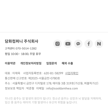
담화컴퍼니 주식회사
고객센터: 070-5014-1282
평일 10:00 - 18:00, 주말 휴무
이용약관
개인정보처리방침
입점문의
해외 수출
대표 : 이재욱
사업자등록번호 :
620-81-58299
사업자확인
통신판매 신고번호:
제2025-서울금천-0780호
주소 :
서울특별시 금천구 디지털로 178, 에이동 3층 319호(가산동, 퍼블릭가산)
정보보호 책임자 :
박준형
이메일 : info@sooldamhwa.com
지나친 음주는 암 발생의 원인이 됩니다. 청소년 음주는 성장과 뇌 발달을 저해하며,
임신 중 음주는 태아의 기형 발생이나 유산의 위험을 높입니다.