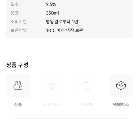
도수
9.5%
용량
350ml
소비기한
병입일로부터 1년
보관방법
10˚C 이하 냉장 보관
상품 구성
상품
단품 박스
쇼핑백
택배박스