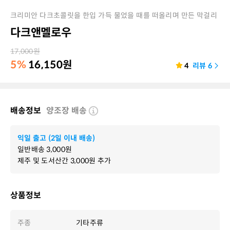
크리미안 다크초콜릿을 한입 가득 물었을 때를 떠올리며 만든 막걸리
다크앤멜로우
17,000
원
5%
16,150
원
4
리뷰
6
배송정보
양조장 배송
익일 출고 (2일 이내 배송)
일반배송
3,000
원
제주 및 도서산간
3,000
원 추가
상품정보
주종
기타주류