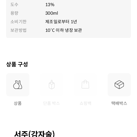
도수
13%
용량
300ml
소비기한
제조일로부터 1년
보관방법
10˚C 이하 냉장 보관
상품 구성
상품
단품 박스
쇼핑백
택배박스