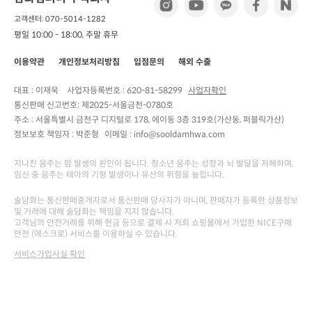
고객센터: 070-5014-1282
평일 10:00 - 18:00, 주말 휴무
이용약관
개인정보처리방침
입점문의
해외 수출
대표 : 이재욱
사업자등록번호 :
620-81-58299
사업자확인
통신판매 신고번호:
제2025-서울금천-0780호
주소 :
서울특별시 금천구 디지털로 178, 에이동 3층 319호(가산동, 퍼블릭가산)
정보보호 책임자 :
박준형
이메일 : info@sooldamhwa.com
지나친 음주는 암 발생의 원인이 됩니다. 청소년 음주는 성장과 뇌 발달을 저해하며,
임신 중 음주는 태아의 기형 발생이나 유산의 위험을 높입니다.
술담화는 통신판매중개자로서 통신판매 당사자가 아니며, 판매자가 등록한 상품정보
및 거래에 대해 술담화는 책임을 지지 않습니다.
고객님의 안전거래를 위해 현금 등으로 결제 시 저희 쇼핑몰에서 가입한 NICE구매
안전 (에스크로) 서비스를 이용하실 수 있습니다.
서비스가입사실 확인