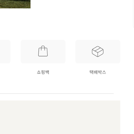
쇼핑백
택배박스
요