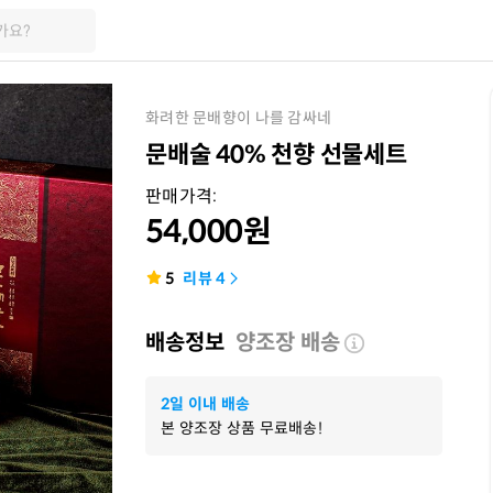
가요?
화려한 문배향이 나를 감싸네
문배술 40% 천향 선물세트
판매가격:
54,000
원
5
리뷰
4
배송정보
양조장 배송
2일 이내 배송
본 양조장 상품 무료배송!