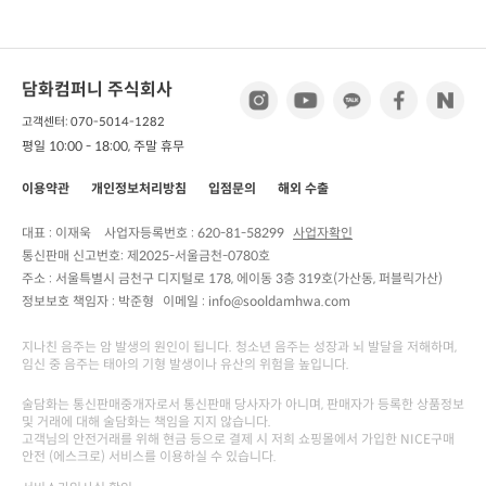
담화컴퍼니 주식회사
고객센터: 070-5014-1282
평일 10:00 - 18:00, 주말 휴무
이용약관
개인정보처리방침
입점문의
해외 수출
대표 : 이재욱
사업자등록번호 :
620-81-58299
사업자확인
통신판매 신고번호:
제2025-서울금천-0780호
주소 :
서울특별시 금천구 디지털로 178, 에이동 3층 319호(가산동, 퍼블릭가산)
정보보호 책임자 :
박준형
이메일 : info@sooldamhwa.com
지나친 음주는 암 발생의 원인이 됩니다. 청소년 음주는 성장과 뇌 발달을 저해하며,
임신 중 음주는 태아의 기형 발생이나 유산의 위험을 높입니다.
술담화는 통신판매중개자로서 통신판매 당사자가 아니며, 판매자가 등록한 상품정보
및 거래에 대해 술담화는 책임을 지지 않습니다.
고객님의 안전거래를 위해 현금 등으로 결제 시 저희 쇼핑몰에서 가입한 NICE구매
안전 (에스크로) 서비스를 이용하실 수 있습니다.