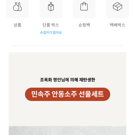
상품
단품 박스
쇼핑백
택배박스
손잡이가 없어요