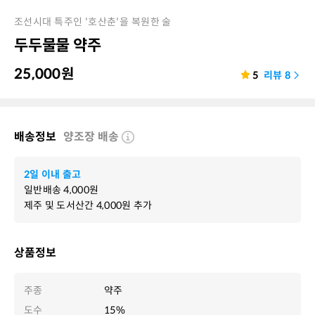
조선시대 특주인 '호산춘'을 복원한 술
두두물물 약주
25,000
원
5
리뷰
8
배송정보
양조장 배송
2일 이내 출고
일반배송
4,000
원
제주 및 도서산간
4,000
원 추가
상품정보
주종
약주
도수
15%