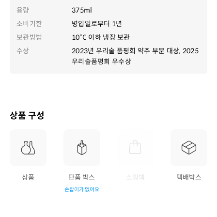
용량
375ml
소비기한
병입일로부터 1년
보관방법
10˚C 이하 냉장 보관
수상
2023년 우리술 품평회 약주 부문 대상, 2025
우리술품평회 우수상
상품 구성
상품
단품 박스
쇼핑백
택배박스
손잡이가 없어요