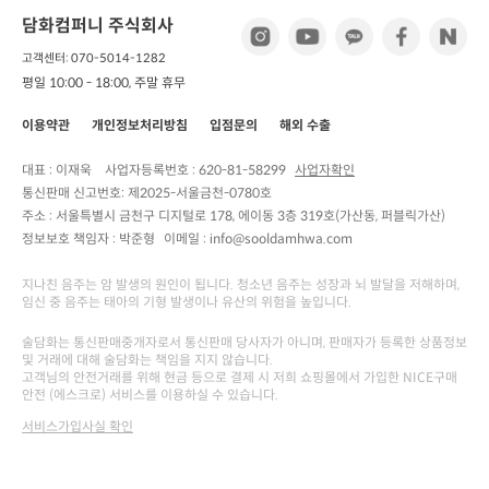
담화컴퍼니 주식회사
고객센터: 070-5014-1282
평일 10:00 - 18:00, 주말 휴무
이용약관
개인정보처리방침
입점문의
해외 수출
대표 : 이재욱
사업자등록번호 :
620-81-58299
사업자확인
통신판매 신고번호:
제2025-서울금천-0780호
주소 :
서울특별시 금천구 디지털로 178, 에이동 3층 319호(가산동, 퍼블릭가산)
정보보호 책임자 :
박준형
이메일 : info@sooldamhwa.com
지나친 음주는 암 발생의 원인이 됩니다. 청소년 음주는 성장과 뇌 발달을 저해하며,
임신 중 음주는 태아의 기형 발생이나 유산의 위험을 높입니다.
술담화는 통신판매중개자로서 통신판매 당사자가 아니며, 판매자가 등록한 상품정보
및 거래에 대해 술담화는 책임을 지지 않습니다.
고객님의 안전거래를 위해 현금 등으로 결제 시 저희 쇼핑몰에서 가입한 NICE구매
안전 (에스크로) 서비스를 이용하실 수 있습니다.
서비스가입사실 확인