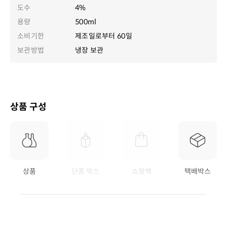
도수
4%
용량
500ml
소비기한
제조일로부터 60일
보관방법
냉장 보관
상품 구성
상품
단품 박스
쇼핑백
택배박스