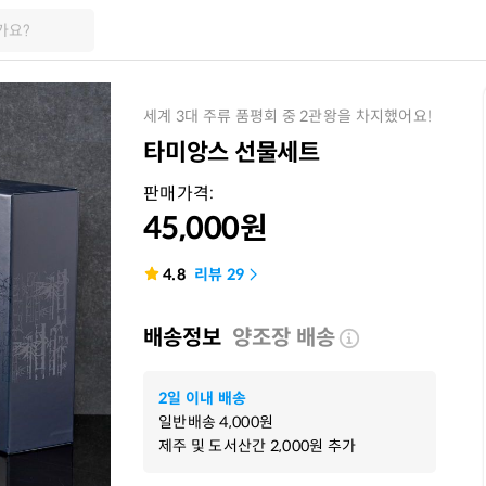
가요?
세계 3대 주류 품평회 중 2관왕을 차지했어요!
타미앙스 선물세트
판매가격:
45,000
원
4.8
리뷰
29
배송정보
양조장 배송
2일 이내 배송
일반배송
4,000
원
제주 및 도서산간
2,000
원 추가