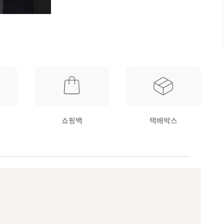
쇼핑백
택배박스
요