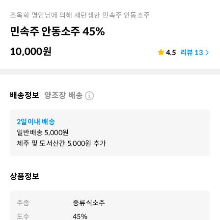
조옥화 명인님에 의해 재탄생한 민속주 안동소주
민속주 안동소주 45%
10,000
원
4.5
리뷰
13
배송정보
양조장 배송
2일이내 배송
일반배송
5,000
원
제주 및 도서산간
5,000
원 추가
상품정보
주종
증류식소주
도수
45%