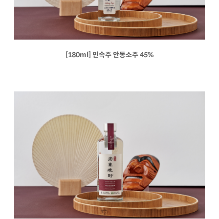
[180ml] 민속주 안동소주 45%