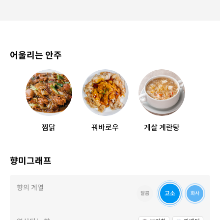
어울리는 안주
찜닭
꿔바로우
게살 계란탕
향미그래프
향의 계열
고소
달콤
화사