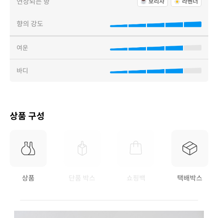
연상되는 향
보리차
라벤더
향의 강도
여운
바디
상품 구성
상품
단품 박스
쇼핑백
택배박스