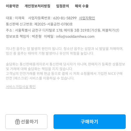
이용약관
개인정보처리방침
입점문의
해외 수출
대표 : 이재욱
사업자등록번호 :
620-81-58299
사업자확인
통신판매 신고번호:
제2025-서울금천-0780호
주소 :
서울특별시 금천구 디지털로 178, 에이동 3층 319호(가산동, 퍼블릭가산)
정보보호 책임자 :
박준형
이메일 : info@sooldamhwa.com
지나친 음주는 암 발생의 원인이 됩니다. 청소년 음주는 성장과 뇌 발달을 저해하며,
임신 중 음주는 태아의 기형 발생이나 유산의 위험을 높입니다.
술담화는 통신판매중개자로서 통신판매 당사자가 아니며, 판매자가 등록한 상품정보
및 거래에 대해 술담화는 책임을 지지 않습니다.
고객님의 안전거래를 위해 현금 등으로 결제 시 저희 쇼핑몰에서 가입한 NICE구매
안전 (에스크로) 서비스를 이용하실 수 있습니다.
서비스가입사실 확인
선물하기
구매하기