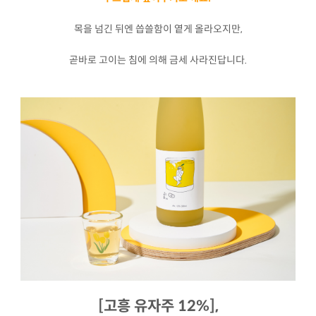
목을 넘긴 뒤엔 씁쓸함이 옅게 올라오지만,
곧바로 고이는 침에 의해 금세 사라진답니다.
[고흥 유자주 12%],