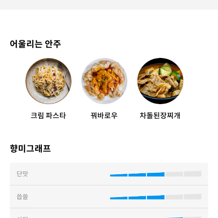
어울리는 안주
크림 파스타
꿔바로우
차돌된장찌개
향미그래프
단맛
씁쓸