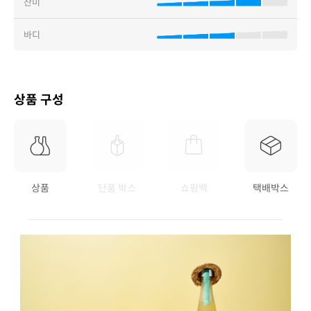
산미
바디
상품 구성
상품
단품 박스
쇼핑백
택배박스