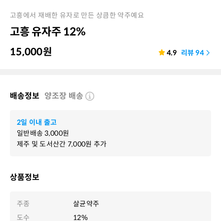
고흥에서 재배한 유자로 만든 상큼한 약주예요
고흥 유자주 12%
15,000
원
4.9
리뷰
94
배송정보
양조장 배송
2일 이내 출고
일반배송
3,000
원
제주 및 도서산간
7,000
원 추가
상품정보
주종
살균약주
도수
12%