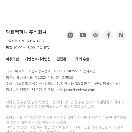
담화컴퍼니 주식회사
고객센터: 070-5014-1282
평일 10:00 - 18:00, 주말 휴무
이용약관
개인정보처리방침
입점문의
해외 수출
대표 : 이재욱
사업자등록번호 :
620-81-58299
사업자확인
통신판매 신고번호:
제2025-서울금천-0780호
주소 :
서울특별시 금천구 디지털로 178, 에이동 3층 319호(가산동, 퍼블릭가산)
정보보호 책임자 :
박준형
이메일 : info@sooldamhwa.com
지나친 음주는 암 발생의 원인이 됩니다. 청소년 음주는 성장과 뇌 발달을 저해하며,
임신 중 음주는 태아의 기형 발생이나 유산의 위험을 높입니다.
술담화는 통신판매중개자로서 통신판매 당사자가 아니며, 판매자가 등록한 상품정보
및 거래에 대해 술담화는 책임을 지지 않습니다.
고객님의 안전거래를 위해 현금 등으로 결제 시 저희 쇼핑몰에서 가입한 NICE구매
안전 (에스크로) 서비스를 이용하실 수 있습니다.