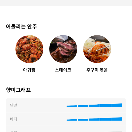
어울리는 안주
아귀찜
스테이크
주꾸미 볶음
향미그래프
단맛
바디