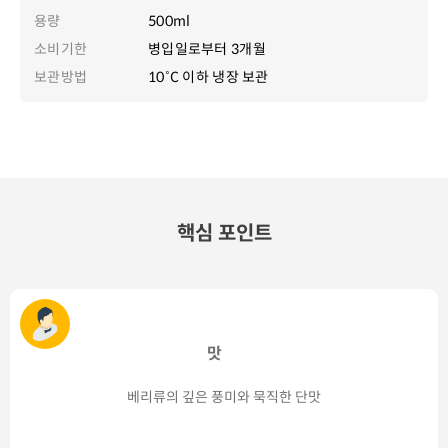
용량
500ml
소비기한
병입일로부터 3개월
보관방법
10˚C 이하 냉장 보관
핵심 포인트
맛
베리류의 깊은 풍미와 묵직한 단맛