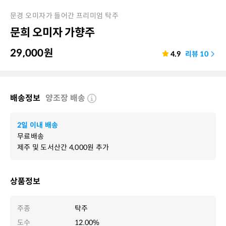
문경 오미자가 들어간 프리미엄 탁주
문희 오미자 가향주
29,000
원
4.9
리뷰
10
배송정보
양조장 배송
2일 이내 배송
무료배송
제주 및 도서산간
4,000
원 추가
상품정보
주종
탁주
도수
12.00%