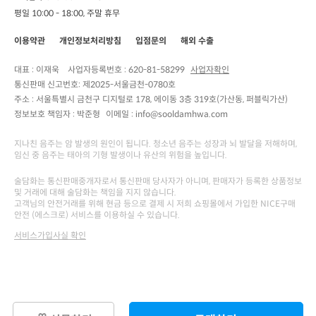
평일 10:00 - 18:00, 주말 휴무
이용약관
개인정보처리방침
입점문의
해외 수출
대표 : 이재욱
사업자등록번호 :
620-81-58299
사업자확인
통신판매 신고번호:
제2025-서울금천-0780호
주소 :
서울특별시 금천구 디지털로 178, 에이동 3층 319호(가산동, 퍼블릭가산)
정보보호 책임자 :
박준형
이메일 : info@sooldamhwa.com
지나친 음주는 암 발생의 원인이 됩니다. 청소년 음주는 성장과 뇌 발달을 저해하며,
임신 중 음주는 태아의 기형 발생이나 유산의 위험을 높입니다.
술담화는 통신판매중개자로서 통신판매 당사자가 아니며, 판매자가 등록한 상품정보
및 거래에 대해 술담화는 책임을 지지 않습니다.
고객님의 안전거래를 위해 현금 등으로 결제 시 저희 쇼핑몰에서 가입한 NICE구매
안전 (에스크로) 서비스를 이용하실 수 있습니다.
서비스가입사실 확인