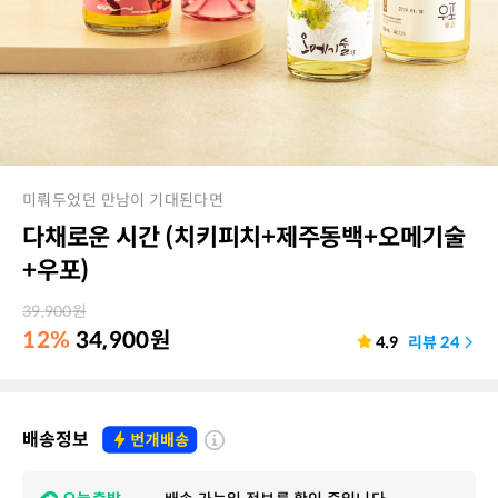
미뤄두었던 만남이 기대된다면
다채로운 시간 (치키피치+제주동백+오메기술
+우포)
39,900
원
12%
34,900
원
4.9
리뷰
24
배송정보