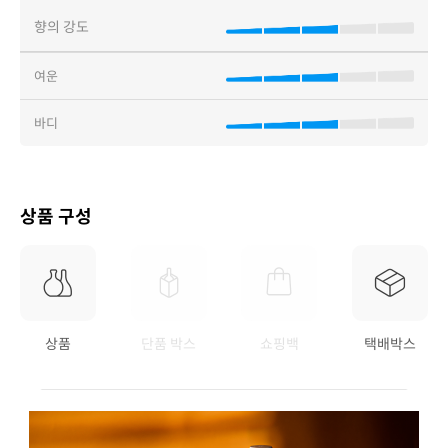
향의 강도
여운
바디
상품 구성
상품
단품 박스
쇼핑백
택배박스