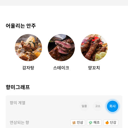
어울리는 안주
감자탕
스테이크
양꼬치
향미그래프
향의 계열
화사
달콤
고소
연상되는 향
인삼
해초
단감