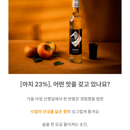
[아치 23%], 어떤 맛을 갖고 있나요?
가을 아침 산행길에서 한 번쯤은 경험했을 법한
낙엽의 단내를 닮은 향
이 싱그럽게 풍겨요.
술을 한 모금 들이켜는 순간,