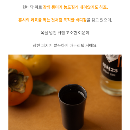
혓바닥 위로
감의 풍미가 농도짙게 내려앉기도 하죠.
홍시의 과육을 먹는 것처럼 묵직한 바디감
을 갖고 있으며,
목을 넘긴 뒤엔 고소한 여운이
잠깐 퍼지게 깔끔하게 마무리될 거예요.