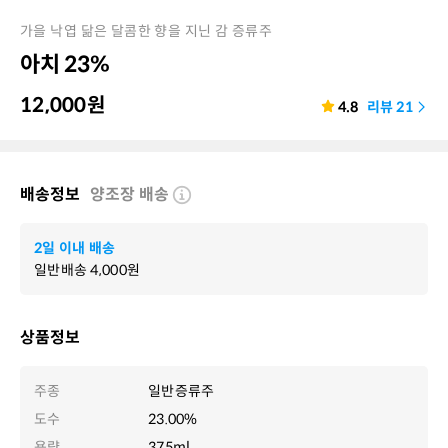
가을 낙엽 닮은 달콤한 향을 지닌 감 증류주
아치 23%
12,000
원
4.8
리뷰
21
배송정보
양조장 배송
2일 이내 배송
일반배송
4,000
원
상품정보
주종
일반증류주
도수
23.00%
용량
375ml