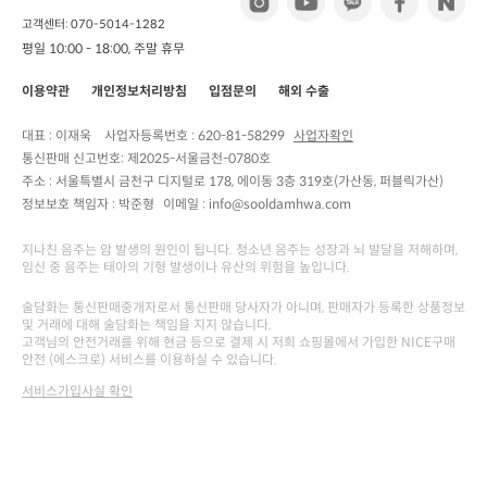
고객센터: 070-5014-1282
평일 10:00 - 18:00, 주말 휴무
이용약관
개인정보처리방침
입점문의
해외 수출
대표 : 이재욱
사업자등록번호 :
620-81-58299
사업자확인
통신판매 신고번호:
제2025-서울금천-0780호
주소 :
서울특별시 금천구 디지털로 178, 에이동 3층 319호(가산동, 퍼블릭가산)
정보보호 책임자 :
박준형
이메일 : info@sooldamhwa.com
지나친 음주는 암 발생의 원인이 됩니다. 청소년 음주는 성장과 뇌 발달을 저해하며,
임신 중 음주는 태아의 기형 발생이나 유산의 위험을 높입니다.
술담화는 통신판매중개자로서 통신판매 당사자가 아니며, 판매자가 등록한 상품정보
및 거래에 대해 술담화는 책임을 지지 않습니다.
고객님의 안전거래를 위해 현금 등으로 결제 시 저희 쇼핑몰에서 가입한 NICE구매
안전 (에스크로) 서비스를 이용하실 수 있습니다.
서비스가입사실 확인