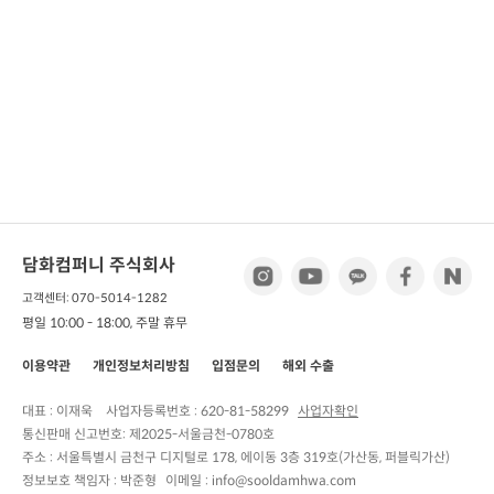
담화컴퍼니 주식회사
고객센터: 070-5014-1282
평일 10:00 - 18:00, 주말 휴무
이용약관
개인정보처리방침
입점문의
해외 수출
대표 : 이재욱
사업자등록번호 :
620-81-58299
사업자확인
통신판매 신고번호:
제2025-서울금천-0780호
주소 :
서울특별시 금천구 디지털로 178, 에이동 3층 319호(가산동, 퍼블릭가산)
정보보호 책임자 :
박준형
이메일 : info@sooldamhwa.com