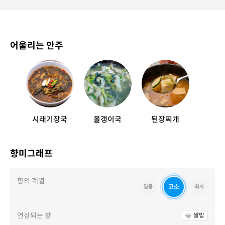
어울리는 안주
시래기장국
올갱이국
된장찌개
향미그래프
향의 계열
고소
달콤
화사
연상되는 향
쌀밥