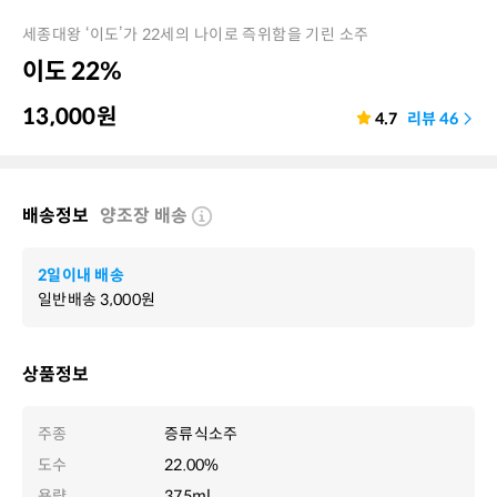
세종대왕 ‘이도’가 22세의 나이로 즉위함을 기린 소주
이도 22%
13,000
원
4.7
리뷰
46
배송정보
양조장 배송
2일이내 배송
일반배송
3,000
원
상품정보
주종
증류식소주
도수
22.00%
용량
375ml