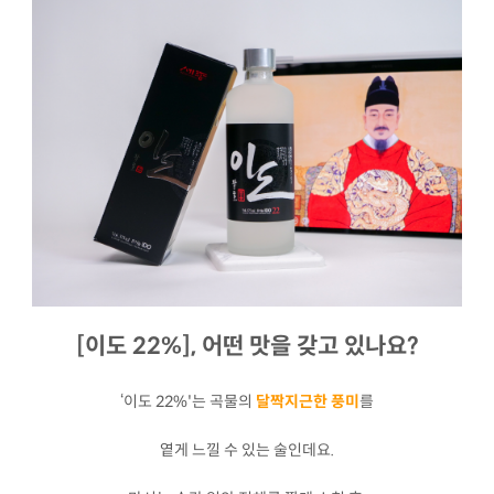
[이도 22%], 어떤 맛을 갖고 있나요?
‘이도 22%'는 곡물의
달짝지근한 풍미
를
옅게 느낄 수 있는 술인데요.