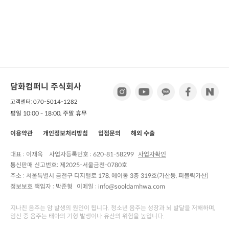
담화컴퍼니 주식회사
고객센터: 070-5014-1282
평일 10:00 - 18:00, 주말 휴무
이용약관
개인정보처리방침
입점문의
해외 수출
대표 : 이재욱
사업자등록번호 :
620-81-58299
사업자확인
통신판매 신고번호:
제2025-서울금천-0780호
주소 :
서울특별시 금천구 디지털로 178, 에이동 3층 319호(가산동, 퍼블릭가산)
정보보호 책임자 :
박준형
이메일 : info@sooldamhwa.com
지나친 음주는 암 발생의 원인이 됩니다. 청소년 음주는 성장과 뇌 발달을 저해하며,
임신 중 음주는 태아의 기형 발생이나 유산의 위험을 높입니다.